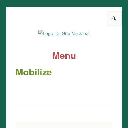
Pesquisar
Lei Griô Nacional
Pela aprovação da Lei
Menu
Pule para o conteúdo
Mobilize