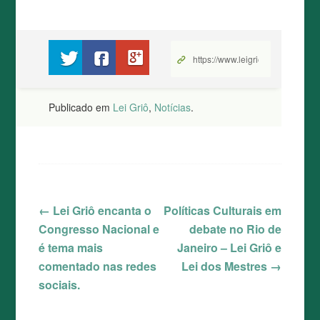
Compartilhe no Twitter
Compartilhe no Facebook
Compartilhe no Google+
Publicado em
Lei Griô
,
Notícias
.
←
Lei Griô encanta o
Políticas Culturais em
Navegação de posts
Congresso Nacional e
debate no Rio de
é tema mais
Janeiro – Lei Griô e
comentado nas redes
Lei dos Mestres
→
sociais.