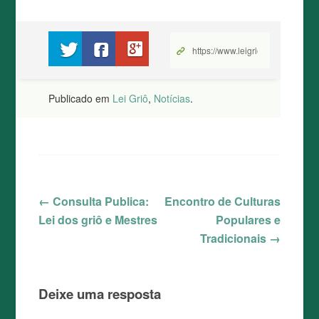
Compartilhe no Twitter
Compartilhe no Facebook
Compartilhe no Google+
Publicado em
Lei Griô
,
Notícias
.
←
Consulta Publica:
Encontro de Culturas
Navegação de posts
Lei dos griô e Mestres
Populares e
Tradicionais
→
Deixe uma resposta